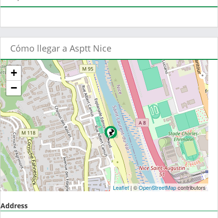
Cómo llegar a Asptt Nice
+
−
Leaflet
| ©
OpenStreetMap
contributors
Address