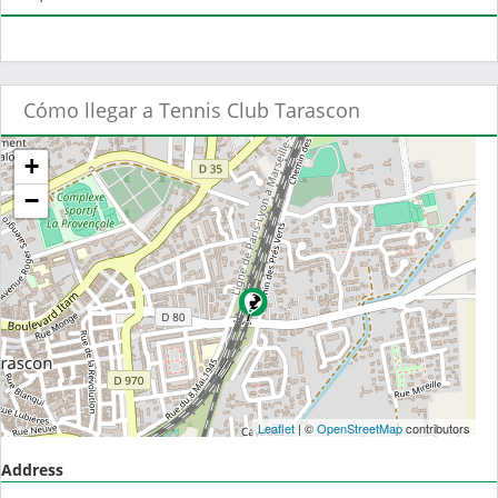
Cómo llegar a Tennis Club Tarascon
+
−
Leaflet
| ©
OpenStreetMap
contributors
Address