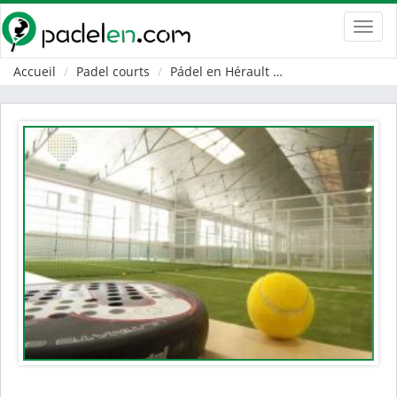
Toggl
navig
Accueil
Padel courts
Pádel en Hérault
Palavas-les-Flots