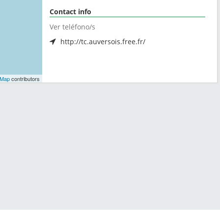
Contact info
Ver teléfono/s
http://tc.auversois.free.fr/
tMap
contributors