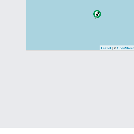
Leaflet
| ©
OpenStree