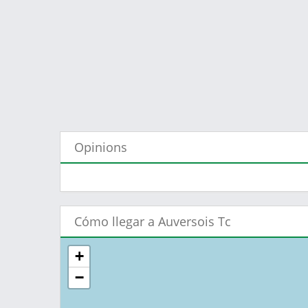
Opinions
Cómo llegar a Auversois Tc
+
−