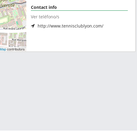
Contact info
Ver teléfono/s
http://www.tennisclublyon.com/
tMap
contributors