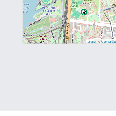
Leaflet
| ©
OpenStree